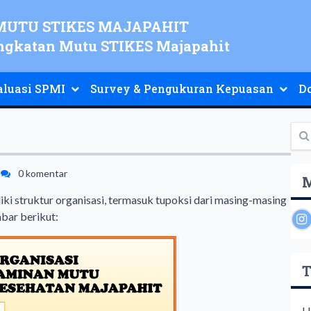
UTU STIKES MAJAPAHIT
ngkatan Mutu STIKES Majapahit
aluasi SPMI
Survey & Pengukuran Kepuasan
D
0 komentar
M
 struktur organisasi, termasuk tupoksi dari masing-masing
mbar berikut:
T
L