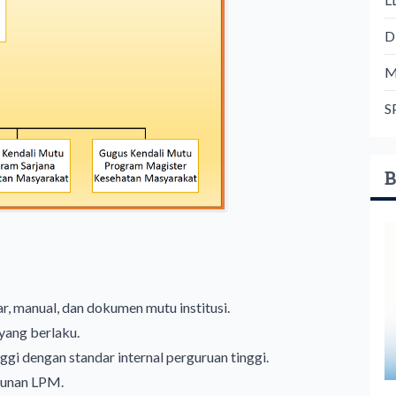
D
M
S
B
 manual, dan dokumen mutu institusi.
yang berlaku.
gi dengan standar internal perguruan tinggi.
hunan LPM.