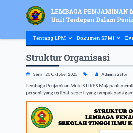
LEMBAGA PENJAMINAN M
Unit Terdepan Dalam Peni
Tentang LPM
Dokumen SPMI
Ev
Struktur Organisasi
Senin, 20 Oktober 2025
Administrator
Lembaga Penjaminan Mutu STIKES Majapahit memiliki
personil yang terlibat, seperti yang tampak pada ga