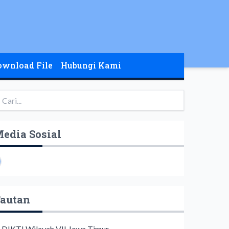
ownload File
Hubungi Kami
edia Sosial
autan
LDIKTI Wilayah VII Jawa Timur